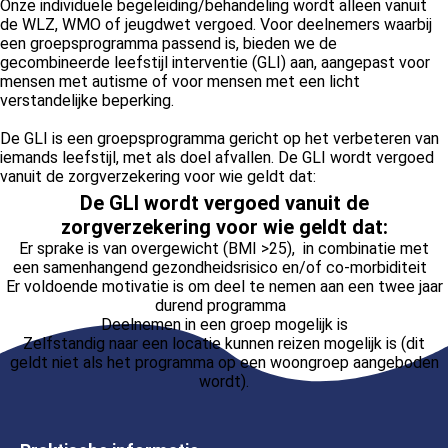
Onze individuele begeleiding/behandeling wordt alleen vanuit
de WLZ, WMO of jeugdwet vergoed. Voor deelnemers waarbij
een groepsprogramma passend is, bieden we de
gecombineerde leefstijl interventie (GLI) aan, aangepast voor
mensen met autisme of voor mensen met een licht
verstandelijke beperking.
De GLI is een groepsprogramma gericht op het verbeteren van
iemands leefstijl, met als doel afvallen. De GLI wordt vergoed
vanuit de zorgverzekering voor wie geldt dat:
De GLI wordt vergoed vanuit de
zorgverzekering voor wie geldt dat:
Er sprake is van overgewicht (BMI >25), in combinatie met
een samenhangend gezondheidsrisico en/of co-morbiditeit
Er voldoende motivatie is om deel te nemen aan een twee jaar
durend programma
Deelnemen in een groep mogelijk is
Zelfstandig naar een locatie kunnen reizen mogelijk is (dit
geldt niet als het programma op een woongroep aangeboden
wordt).